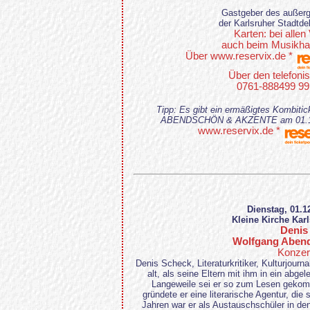
Gastgeber des außerg
der Karlsruher Stadtd
Karten: bei allen
auch beim Musikhau
Über www.reservix.de *
Über den telefoni
0761-888499 99
Tipp: Es gibt ein ermäßigtes Kombiti
ABENDSCHÖN & AKZENTE am 01.12.20
www.reservix.de *
Dienstag, 01.1
Kleine Kirche Kar
Denis
Wolfgang Aben
Konzer
Denis Scheck, Literaturkritiker, Kulturjourn
alt, als seine Eltern mit ihm in ein abge
Langeweile sei er so zum Lesen gekomm
gründete er eine literarische Agentur, die 
Jahren war er als Austauschschüler in de