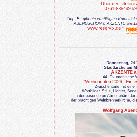
Über den telefoni
0761-888499 99
Tipp: Es gibt ein ermäßigtes Kombitick
ABENDSCHÖN & AKZENTE am 12.11.
www.reservix.de *
Donnerstag, 24.
Stadtkirche am M
AKZENTE an
44. Ökumenische W
"Weihnachten 2026 - Ein ewi
Zwischentöne mit eine
Wortbilder, Stille, Lichter, Se
in der besonderen Atmosphäre der 
der prächtigen Weinbrennerkirche, di
Wolfgang Aben