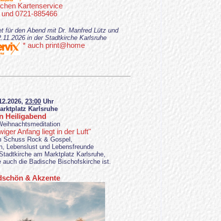
schen Kartenservice
 und 0721-885466
et für den Abend mit Dr. Manfred Lütz und
2026 in der Stadtkirche Karlsruhe
* auch print@home
12.2026,
23:00
Uhr
arktplatz Karlsruhe
 Heiligabend
eihnachtsmeditation
ger Anfang liegt in der Luft"
m Schuss Rock & Gospel,
gen, Lebenslust und Lebensfreunde
Stadtkirche am Marktplatz Karlsruhe,
e auch die Badische Bischofskirche ist.
dschön & Akzente