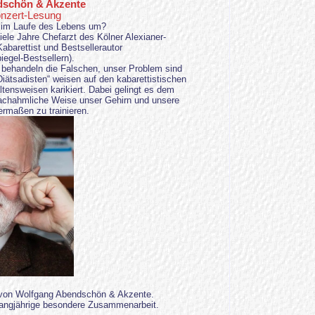
dschön & Akzente
onzert-Lesung
e im Laufe des Lebens um?
iele Jahre Chefarzt des Kölner Alexianer-
barettist und Bestsellerautor
iegel-Bestsellern).
ir behandeln die Falschen, unser Problem sind
Diätsadisten“ weisen auf den kabarettistischen
altensweisen karikiert. Dabei gelingt es dem
nachahmliche Weise unser Gehirn und unsere
rmaßen zu trainieren.
 von Wolfgang Abendschön & Akzente.
 langjährige besondere Zusammenarbeit.