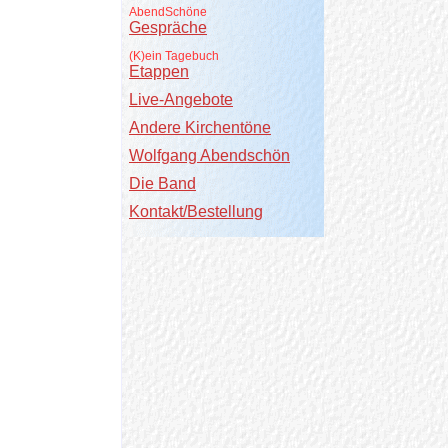
AbendSchöne
Gespräche
(K)ein Tagebuch
Etappen
Live-Angebote
Andere Kirchentöne
Wolfgang Abendschön
Die Band
Kontakt/Bestellung