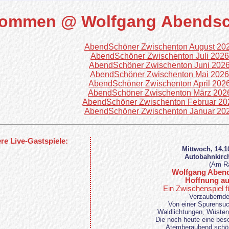
kommen @ Wolfgang Abends
AbendSchöner Zwischenton August 20
AbendSchöner Zwischenton Juli 2026
AbendSchöner Zwischenton Juni 202
AbendSchöner Zwischenton Mai 202
AbendSchöner Zwischenton April 202
AbendSchöner Zwischenton März 202
AbendSchöner Zwischenton Februar 20
AbendSchöner Zwischenton Januar 20
e Live-Gastspiele:
Mittwoch, 14.1
Autobahnkirc
(Am Ra
Wolfgang Aben
Hoffnung au
Ein Zwischenspiel f
Verzaubernd
Von einer Spurensuc
Waldlichtungen, Wüsten
Die noch heute eine bes
Atemberaubend schön