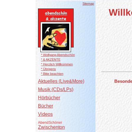
Sitemap
Will
* Wolfgang Abendschön
* & AKZENTE
* Herzlich Willkommen
* Übrigens
* Bitte beachten
Aktuelles (Live&More)
Besonder
Musik (CDs/LPs)
Hörbücher
Bücher
Videos
AbendSchöner
Zwischenton