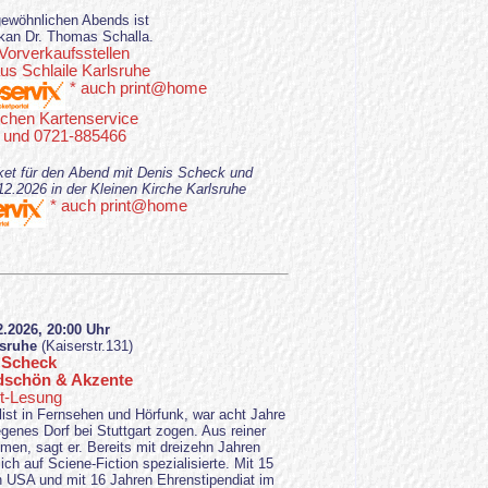
ewöhnlichen Abends ist
ekan Dr. Thomas Schalla.
 Vorverkaufsstellen
s Schlaile Karlsruhe
* auch print@home
schen Kartenservice
 und 0721-885466
cket für den Abend mit Denis Scheck und
26 in der Kleinen Kirche Karlsruhe
* auch print@home
2.2026, 20:00 Uhr
lsruhe
(Kaiserstr.131)
 Scheck
dschön & Akzente
t-Lesung
alist in Fernsehen und Hörfunk, war acht Jahre
legenes Dorf bei Stuttgart zogen. Aus reiner
en, sagt er. Bereits mit dreizehn Jahren
sich auf Sciene-Fiction spezialisierte. Mit 15
n USA und mit 16 Jahren Ehrenstipendiat im