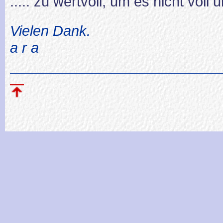
..... zu wertvoll, um es nicht vol
Vielen Dank.
a r a