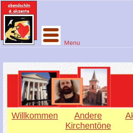
Menu
Willkommen
Andere
Ak
Kirchentöne